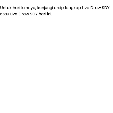
Untuk hari lainnya, kunjungi
arsip lengkap Live Draw SDY
atau
Live Draw SDY hari ini
.