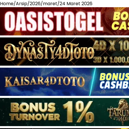
Home
/
Arsip
/
2026
/
maret
/
24 Maret 2026