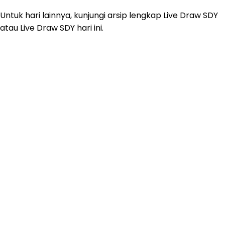
Untuk hari lainnya, kunjungi
arsip lengkap Live Draw SDY
atau
Live Draw SDY hari ini
.