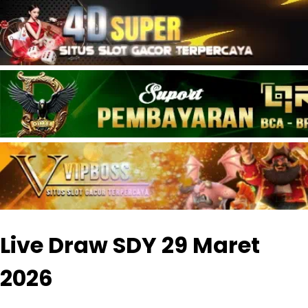
Live Draw SDY
29 Maret
2026