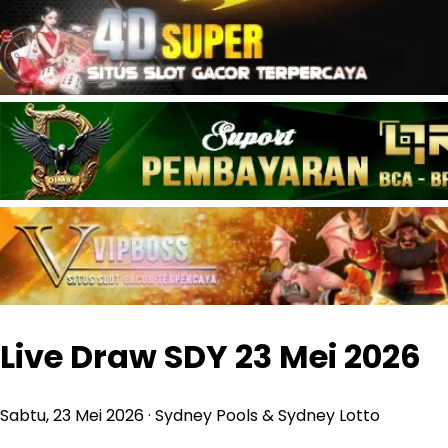
Live Draw SDY
23 Mei 2026
Sabtu, 23 Mei 2026
· Sydney Pools & Sydney Lotto