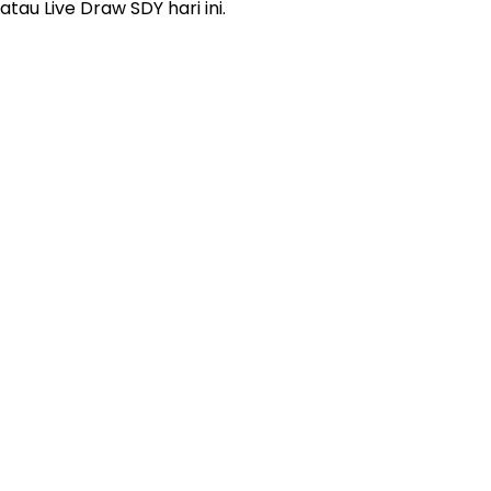
atau
Live Draw SDY hari ini
.