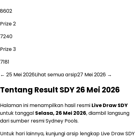
8602
Prize 2
7240
Prize 3
7181
←
25 Mei 2026
Lihat semua arsip
27 Mei 2026
→
Tentang Result SDY
26 Mei 2026
Halaman ini menampilkan hasil resmi
Live Draw SDY
untuk tanggal
Selasa, 26 Mei 2026
, diambil langsung
dari sumber resmi Sydney Pools.
Untuk hari lainnya, kunjungi
arsip lengkap Live Draw SDY