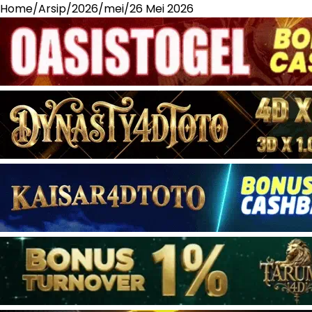
Home
/
Arsip
/
2026
/
mei
/
26 Mei 2026