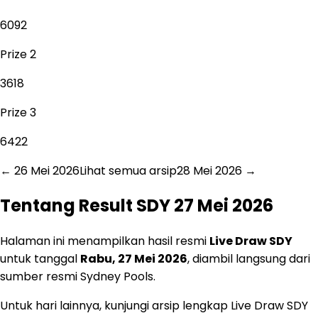
6092
Prize 2
3618
Prize 3
6422
←
26 Mei 2026
Lihat semua arsip
28 Mei 2026
→
Tentang Result SDY
27 Mei 2026
Halaman ini menampilkan hasil resmi
Live Draw SDY
untuk tanggal
Rabu, 27 Mei 2026
, diambil langsung dari
sumber resmi Sydney Pools.
Untuk hari lainnya, kunjungi
arsip lengkap Live Draw SDY