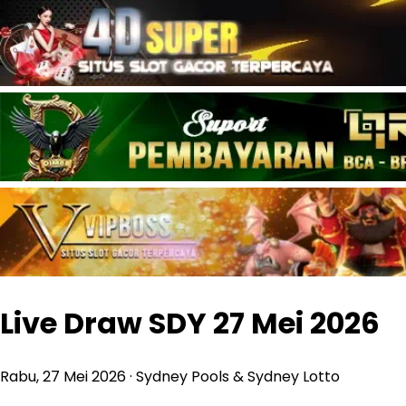
Live Draw SDY
27 Mei 2026
Rabu, 27 Mei 2026
· Sydney Pools & Sydney Lotto